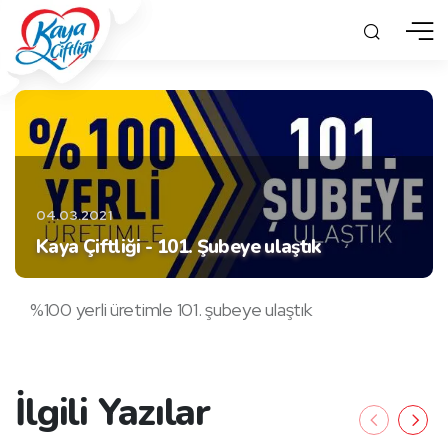
04.03.2021
Kaya Çiftliği - 101. Şubeye ulaştık
%100 yerli üretimle 101. şubeye ulaştık
İlgili Yazılar