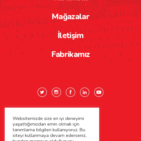
Mağazalar
İletişim
Fabrikamız
Websitemizde size en iyi deneyimi
Gizlilik Politikası
yaşattığımızdan emin olmak için
tanımlama bilgileri kullanıyoruz. Bu
Çerez Politikası
siteyi kullanmaya devam ederseniz,