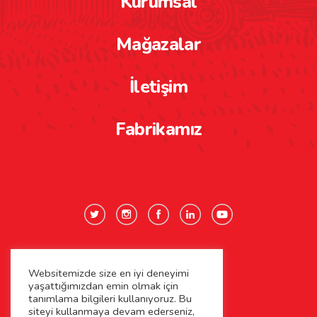
Kurumsal
Mağazalar
İletişim
Fabrikamız
Websitemizde size en iyi deneyimi
Gizlilik Politikası
yaşattığımızdan emin olmak için
tanımlama bilgileri kullanıyoruz. Bu
Çerez Politikası
siteyi kullanmaya devam ederseniz,