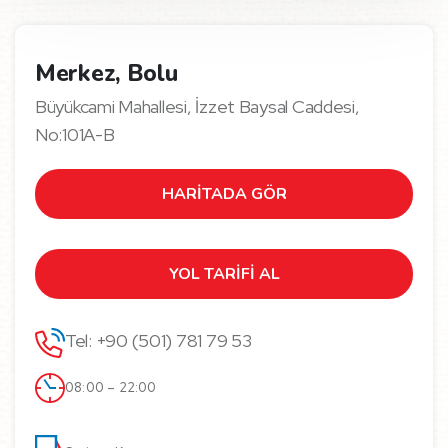
Merkez, Bolu
Büyükcami Mahallesi, İzzet Baysal Caddesi,
No:101A-B
HARİTADA GÖR
YOL TARİFİ AL
Tel: +90 (501) 781 79 53
08:00 – 22:00