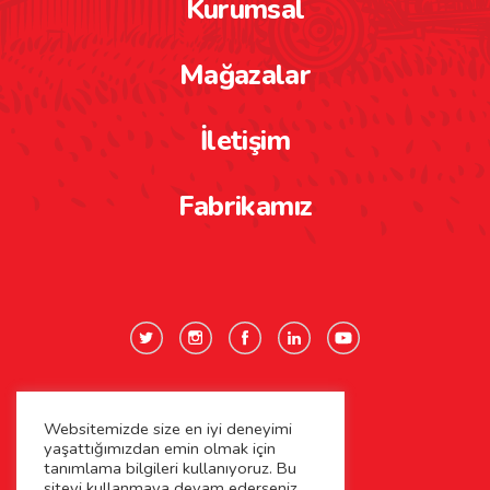
Kurumsal
Mağazalar
İletişim
Fabrikamız
Websitemizde size en iyi deneyimi
Gizlilik Politikası
yaşattığımızdan emin olmak için
tanımlama bilgileri kullanıyoruz. Bu
Çerez Politikası
siteyi kullanmaya devam ederseniz,