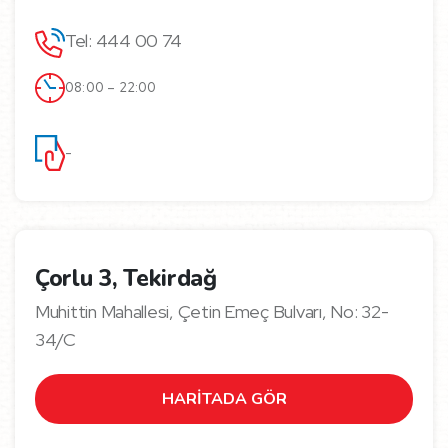
Tel: 444 00 74
08:00 – 22:00
-
Çorlu 3, Tekirdağ
Muhittin Mahallesi, Çetin Emeç Bulvarı, No: 32-
34/C
HARİTADA GÖR