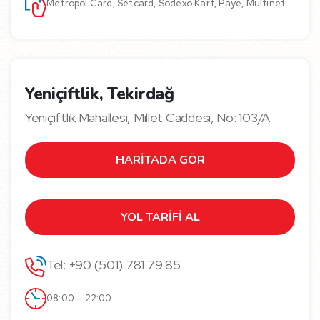
Metropol Card, Setcard, Sodexo Kart, Paye, Multinet
Yeniçiftlik, Tekirdağ
Yeniçiftlik Mahallesi, Millet Caddesi, No: 103/A
HARİTADA GÖR
YOL TARİFİ AL
Tel: +90 (501) 781 79 85
08:00 – 22:00