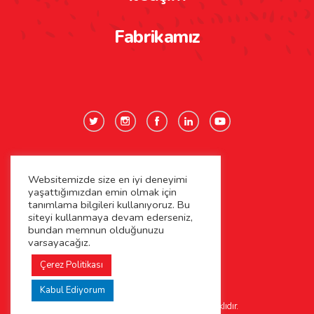
Fabrikamız
Websitemizde size en iyi deneyimi
Gizlilik Politikası
yaşattığımızdan emin olmak için
tanımlama bilgileri kullanıyoruz. Bu
Çerez Politikası
siteyi kullanmaya devam ederseniz,
bundan memnun olduğunuzu
varsayacağız.
Kişisel Verilerin Korunması
Çerez Politikası
Kabul Ediyorum
©2026 Kaya Çiftliği. Tüm Hakları Saklıdır.