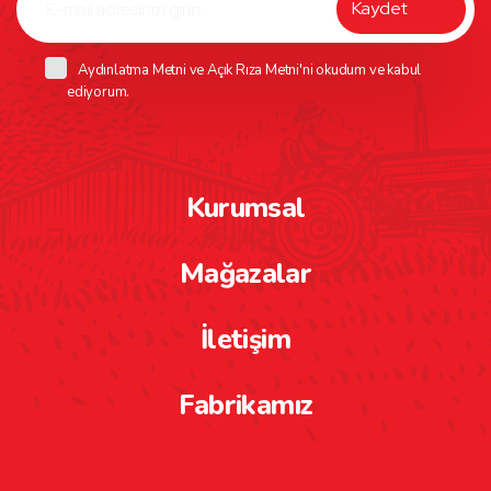
Aydınlatma Metni
ve
Açık Rıza Metni
'ni okudum ve kabul
ediyorum.
Kurumsal
Mağazalar
İletişim
Fabrikamız