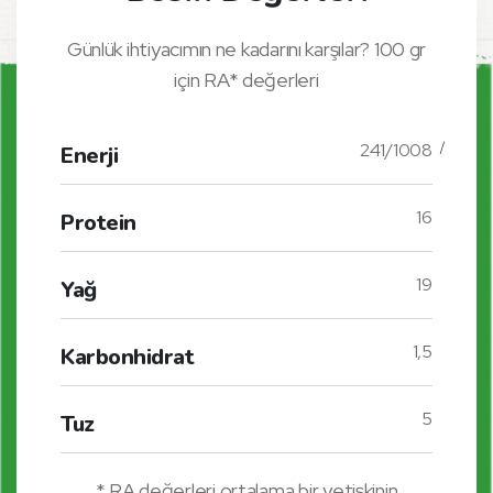
Günlük ihtiyacımın ne kadarını karşılar? 100 gr
için RA* değerleri
241/1008
Enerji
16
Protein
19
Yağ
1,5
Karbonhidrat
5
Tuz
* RA değerleri ortalama bir yetişkinin