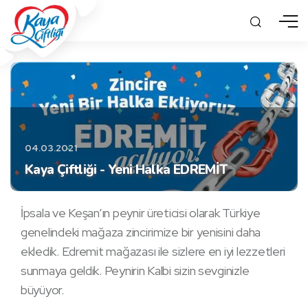
04.03.2021
Kaya Çiftliği - Yeni Halka EDREMİT
İpsala ve Keşan’ın peynir üreticisi olarak Türkiye
genelindeki mağaza zincirimize bir yenisini daha
ekledik. Edremit mağazası ile sizlere en iyi lezzetleri
sunmaya geldik. Peynirin Kalbi sizin sevginizle
büyüyor.