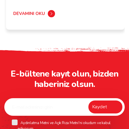
DEVAMINI OKU
E-bültene kayıt olun, bizden
haberiniz olsun.
Aydınlatma Metni
ve
Açık Rıza Metni
'ni okudum ve kabul
ediyorum.