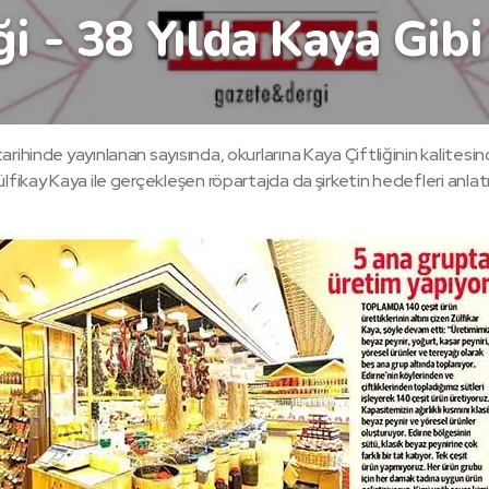
ği - 38 Yılda Kaya Gib
rihinde yayınlanan sayısında, okurlarına Kaya Çiftliğinin kalites
fikay Kaya ile gerçekleşen röpartajda da şirketin hedefleri anlatıl