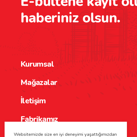
E-bültene kayıt ol
haberiniz olsun.
Kurumsal
Mağazalar
İletişim
Fabrikamız
Websitemizde size en iyi deneyimi yaşattığımızdan