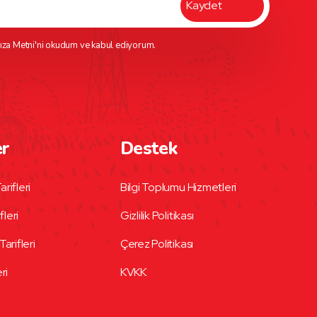
ıza Metni
'ni okudum ve kabul ediyorum.
er
Destek
arifleri
Bilgi Toplumu Hizmetleri
fleri
Gizlilik Politikası
Tarifleri
Çerez Politikası
eri
KVKK