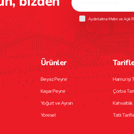
un, bizden
Aydınlatma Metni
ve
Açık R
Ürünler
Tarifl
Beyaz Peynir
Hamur işi T
Kaşar Peynir
Çorba Tari
Yoğurt ve Ayran
Kahvaltılık 
Yöresel
Tatlı Tarifl