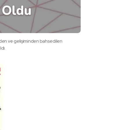
i Oldu
inden ve gelişiminden bahsedilen
dı.