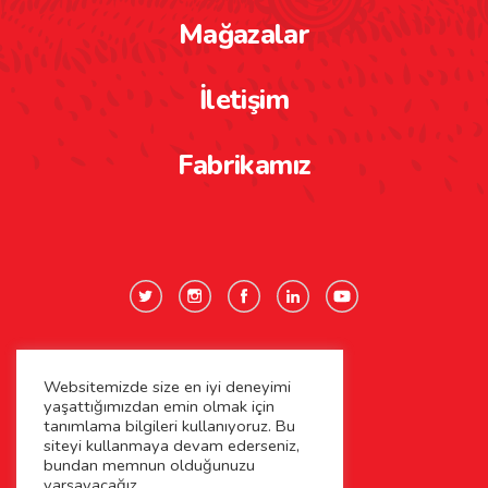
Mağazalar
İletişim
Fabrikamız
Websitemizde size en iyi deneyimi
Gizlilik Politikası
yaşattığımızdan emin olmak için
tanımlama bilgileri kullanıyoruz. Bu
Çerez Politikası
siteyi kullanmaya devam ederseniz,
bundan memnun olduğunuzu
varsayacağız.
Kişisel Verilerin Korunması