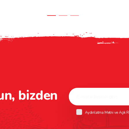
un, bizden
Aydınlatma Metni
ve
Açık R