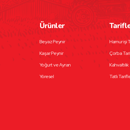
Ürünler
Tarifl
Beyaz Peynir
Hamur işi T
Kaşar Peynir
Çorba Tari
Yoğurt ve Ayran
Kahvaltılık 
Yöresel
Tatlı Tarifl