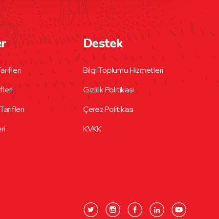
er
Destek
arifleri
Bilgi Toplumu Hizmetleri
fleri
Gizlilik Politikası
Tarifleri
Çerez Politikası
eri
KVKK