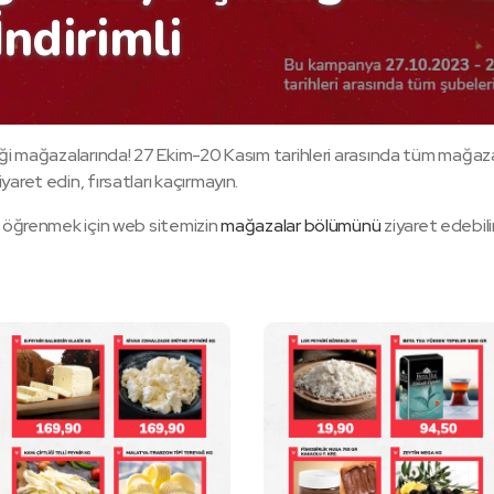
İndirimli
iği mağazalarında! 27 Ekim-20 Kasım tarihleri arasında tüm mağaz
aret edin, fırsatları kaçırmayın.
ı öğrenmek için web sitemizin
mağazalar bölümünü
ziyaret edebilir