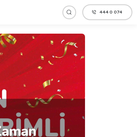
444 0 074
 Zaman