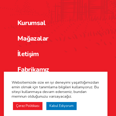
Kurumsal
Mağazalar
İletişim
Fabrikamız
Websitemizde size en iyi deneyimi yaşattığımızdan
emin olmak için tanımlama bilgileri kullanıyoruz. Bu
siteyi kullanmaya devam ederseniz, bundan
memnun olduğunuzu varsayacağız.
Çerez Politikası
Kabul Ediyorum
©2026 Kaya Çiftliği. Tüm Hakları Saklıdır.