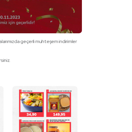
alarımızda geçerli muhteşem indirimler
siniz.