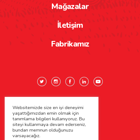
Mağazalar
İletişim
Fabrikamız
Websitemizde size en iyi deneyimi
Gizlilik Politikası
yaşattığımızdan emin olmak için
tanımlama bilgileri kullanıyoruz. Bu
Çerez Politikası
siteyi kullanmaya devam ederseniz,
bundan memnun olduğunuzu
varsayacağız.
Kişisel Verilerin Korunması