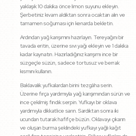
yaklaşık 10 dakika önce limon suyunu ekleyin.
Şerbetiniz kıvam aldıktan sonra ocaktan alın ve
tamamen soğuması için kenarda bekletin.
Ardından yağ karışımını hazırlayın. Tereyağını bir
tavada eritin, üzerine sıvı yağı ekleyin ve 1 dakika
kadar kaynatın. Hazırladığınız karışımı ince bir
süzgeçle süzün, sadece tortusuz ve berrak
kısmını kullanın.
Baklavalık yufkalardan birini tezgâha serin.
Üzerine fırça yardımıyla yağ karışımından sürün ve
ince çekilmiş fındık serpin. Yufkayı bir oklava
yardımıyla dikkatlice sarın. Sardıktan sonra iki
ucundan tutarak hafifçe büzün. Oklavayı çıkarın
ve oluşan burma şeklindeki yufkayı yağlı kağıt