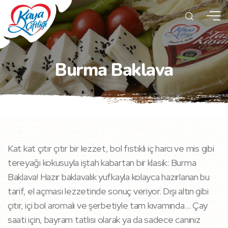
Burma Baklava
Kat kat çıtır çıtır bir lezzet, bol fıstıklı iç harcı ve mis gibi
tereyağı kokusuyla iştah kabartan bir klasik: Burma
Baklava! Hazır baklavalık yufkayla kolayca hazırlanan bu
tarif, el açması lezzetinde sonuç veriyor. Dışı altın gibi
çıtır, içi bol aromalı ve şerbetiyle tam kıvamında… Çay
saati için, bayram tatlısı olarak ya da sadece canınız