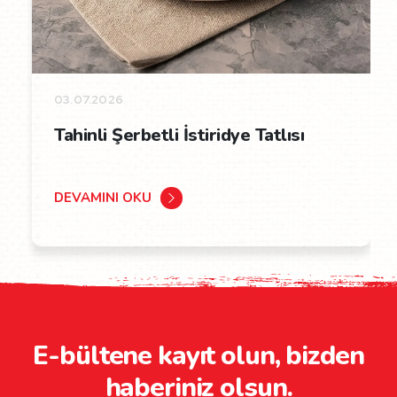
03.07.2026
Tahinli Şerbetli İstiridye Tatlısı
DEVAMINI OKU
E-bültene kayıt olun, bizden
haberiniz olsun.