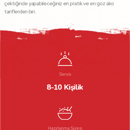
çektiğinde yapabileceğiniz en pratik ve en göz alıcı
tariflerden biri.
Servis
8-10 Kişilik
Hazırlanma Süresi