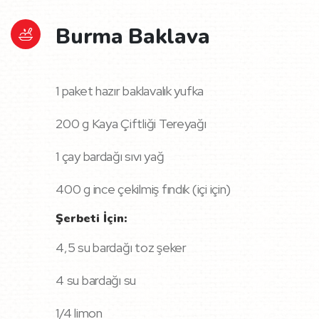
Burma Baklava
1 paket hazır baklavalık yufka
200 g Kaya Çiftliği Tereyağı
1 çay bardağı sıvı yağ
400 g ince çekilmiş fındık (içi için)
Şerbeti İçin:
4,5 su bardağı toz şeker
4 su bardağı su
1/4 limon