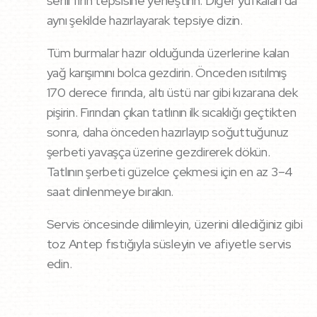
serili fırın tepsisine yerleştirin. Diğer yufkaları da
aynı şekilde hazırlayarak tepsiye dizin.
Tüm burmalar hazır olduğunda üzerlerine kalan
yağ karışımını bolca gezdirin. Önceden ısıtılmış
170 derece fırında, altı üstü nar gibi kızarana dek
pişirin. Fırından çıkan tatlının ilk sıcaklığı geçtikten
sonra, daha önceden hazırlayıp soğuttuğunuz
şerbeti yavaşça üzerine gezdirerek dökün.
Tatlının şerbeti güzelce çekmesi için en az 3–4
saat dinlenmeye bırakın.
Servis öncesinde dilimleyin, üzerini dilediğiniz gibi
toz Antep fıstığıyla süsleyin ve afiyetle servis
edin.