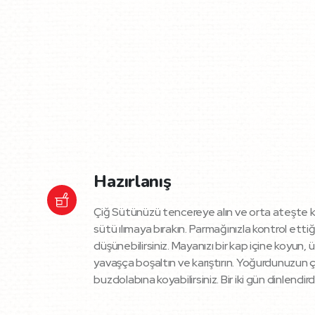
Hazırlanış
Çiğ Sütünüzü tencereye alın ve orta ateşte k
sütü ılımaya bırakın. Parmağınızla kontrol ett
düşünebilirsiniz. Mayanızı bir kap içine koyun,
yavaşça boşaltın ve karıştırın. Yoğurdunuzun 
buzdolabına koyabilirsiniz. Bir iki gün dinlend