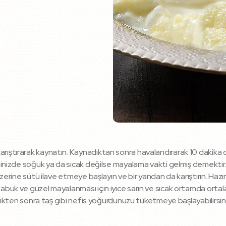
arıştırarak kaynatın. Kaynadıktan sonra havalandırarak 10 daki
iğinizde soğuk ya da sıcak değilse mayalama vakti gelmiş demektir. 
 üzerine sütü ilave etmeye başlayın ve bir yandan da karıştırın. Ha
çabuk ve güzel mayalanması için iyice sarın ve sıcak ortamda orta
irdikten sonra taş gibi nefis yoğurdunuzu tüketmeye başlayabilirsini