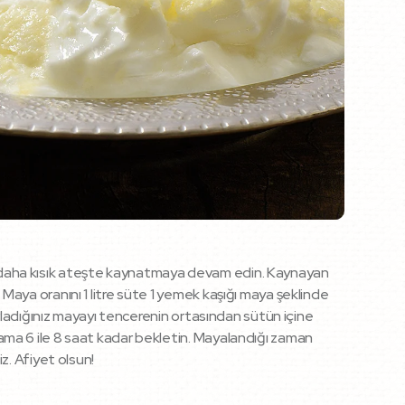
ka daha kısık ateşte kaynatmaya devam edin. Kaynayan
Maya oranını 1 litre süte 1 yemek kaşığı maya şeklinde
zırladığınız mayayı tencerenin ortasından sütün içine
lama 6 ile 8 saat kadar bekletin. Mayalandığı zaman
z. Afiyet olsun!