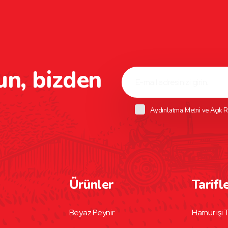
un, bizden
Aydınlatma Metni
ve
Açık R
Ürünler
Tarifl
Beyaz Peynir
Hamur işi T