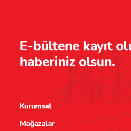
E-bültene kayıt ol
haberiniz olsun.
Kurumsal
Mağazalar