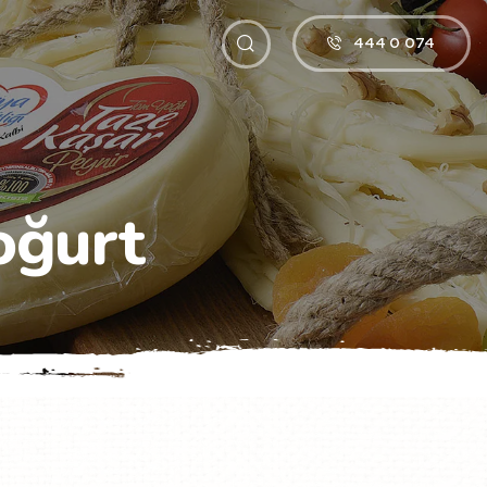
444 0 074
oğurt