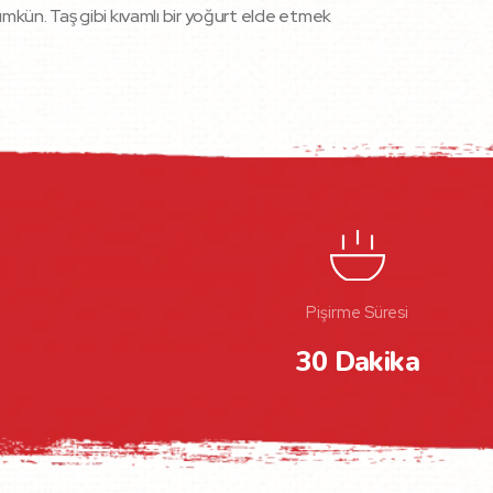
mkün. Taş gibi kıvamlı bir yoğurt elde etmek
Pişirme Süresi
30 Dakika