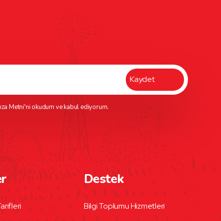
ıza Metni
'ni okudum ve kabul ediyorum.
er
Destek
arifleri
Bilgi Toplumu Hizmetleri