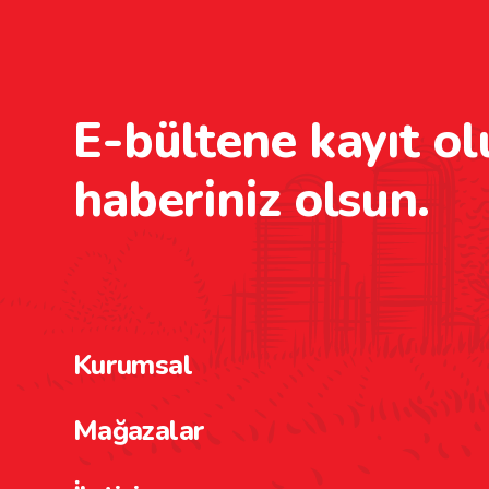
E-bültene kayıt ol
haberiniz olsun.
Kurumsal
Mağazalar