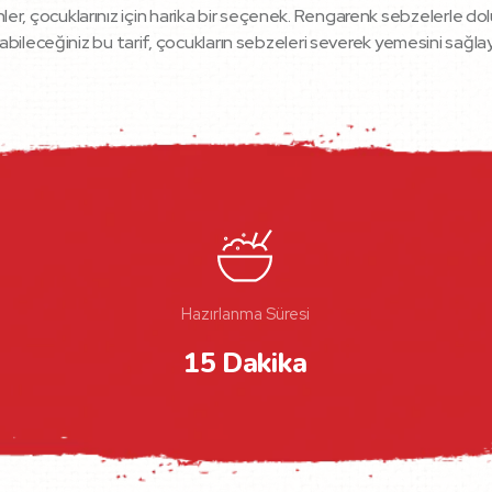
ffinler, çocuklarınız için harika bir seçenek. Rengarenk sebzelerle 
abileceğiniz bu tarif, çocukların sebzeleri severek yemesini sağla
Hazırlanma Süresi
15 Dakika