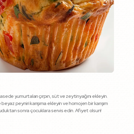
 kasede yumurtaları çırpın, süt ve zeytinyağını ekleyin.
e beyaz peyniri karışıma ekleyin ve homojen bir karışım
oğuduktan sonra çocuklara servis edin. Afiyet olsun!