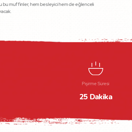
dolu bu muffinler, hem besleyici hem de eğlenceli
yacak.
Pişirme Süresi
25 Dakika