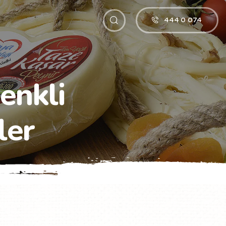
444 0 074
enkli
ler