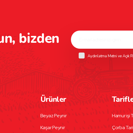
un, bizden
Aydınlatma Metni
ve
Açık R
Ürünler
Tarifl
Beyaz Peynir
Hamur işi T
Kaşar Peynir
Çorba Tari