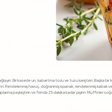
 yağlayın. Bir kasede un, kabartma tozu ve tuzu karıştırın. Başka bir
rıştırın. Rendelenmiş havuç, doğranmış ıspanak, rendelenmiş kabak v
lıplarına paylaştırın ve fırında 25 dakika kadar pişirin. Muffinler s