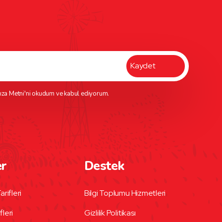
ıza Metni
'ni okudum ve kabul ediyorum.
er
Destek
arifleri
Bilgi Toplumu Hizmetleri
fleri
Gizlilik Politikası