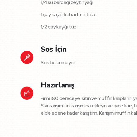
1/4 su bardağı zeytinyağı
1 çay kaşığı kabartma tozu
1/2 çay kaşığı tuz
Sos İçin
Sos bulunmuyor.
Hazırlanış
Fırını 180 dereceye ısıtın ve muffin kalıplarını
Sıvı karışımı un karışımına ekleyin ve iyice ka
elde edene kadar karıştırın. Karışımı muffin ka