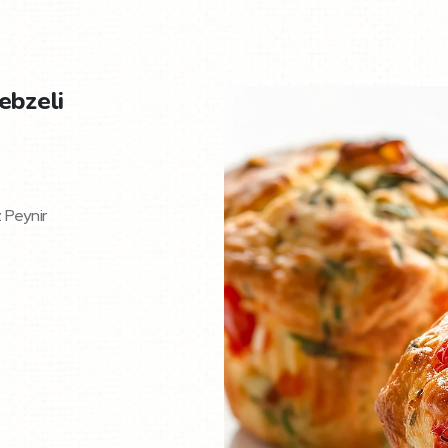
ebzeli
 Peynir