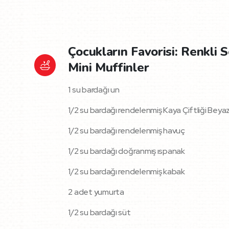
Çocukların Favorisi: Renkli S
Mini Muffinler
1 su bardağı un
1/2 su bardağı rendelenmiş Kaya Çiftliği Beyaz
1/2 su bardağı rendelenmiş havuç
1/2 su bardağı doğranmış ıspanak
1/2 su bardağı rendelenmiş kabak
2 adet yumurta
1/2 su bardağı süt