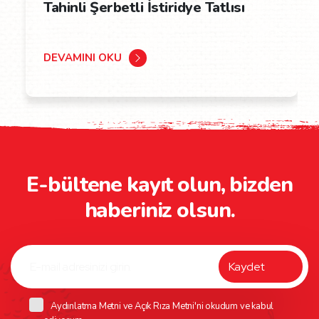
Tahinli Şerbetli İstiridye Tatlısı
DEVAMINI OKU
E-bültene kayıt olun, bizden
haberiniz olsun.
Aydınlatma Metni
ve
Açık Rıza Metni
'ni okudum ve kabul