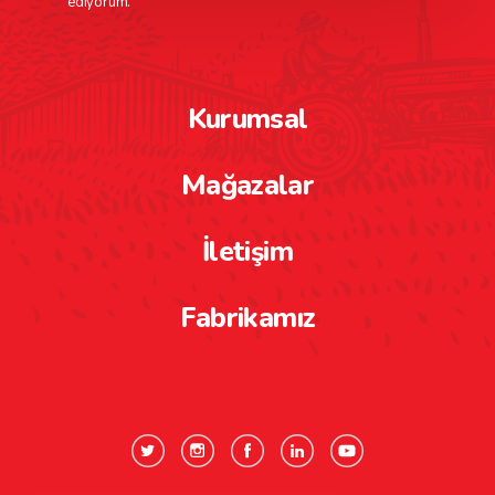
ediyorum.
Kurumsal
Mağazalar
İletişim
Fabrikamız