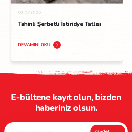
03.07.2026
Tahinli Şerbetli İstiridye Tatlısı
DEVAMINI OKU
E-bültene kayıt olun, bizden
haberiniz olsun.