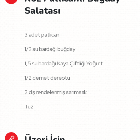
Salatası
3 adet patlıcan
1/2 su bardağı buğday
1,5 su bardağı Kaya Çiftliği Yoğurt
1/2 demet dereotu
2 diş rendelenmiş sarımsak
Tuz
Üzeri İçin