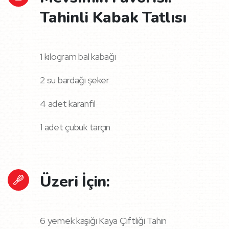
Tahinli Kabak Tatlısı
1 kilogram bal kabağı
2 su bardağı şeker
4 adet karanfil
1 adet çubuk tarçın
Üzeri İçin:
6 yemek kaşığı Kaya Çiftliği Tahin