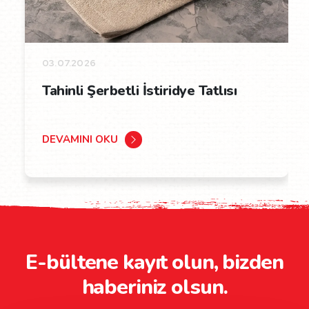
03.07.2026
Tahinli Şerbetli İstiridye Tatlısı
DEVAMINI OKU
E-bültene kayıt olun, bizden
haberiniz olsun.