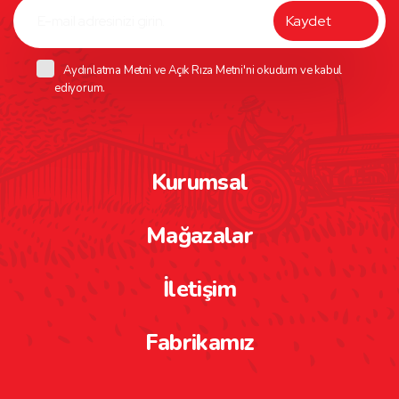
Aydınlatma Metni
ve
Açık Rıza Metni
'ni okudum ve kabul
ediyorum.
Kurumsal
Mağazalar
İletişim
Fabrikamız