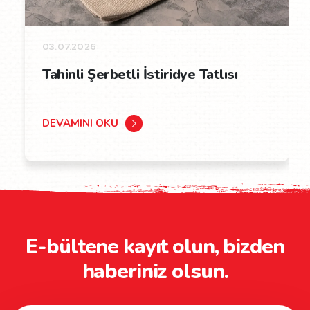
03.07.2026
Tahinli Şerbetli İstiridye Tatlısı
DEVAMINI OKU
E-bültene kayıt olun, bizden
haberiniz olsun.