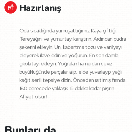
Hazırlanış
Oda sıcaklığında yumuşattığımız Kaya çiftliği
Tereyağını ve yumurtayı karıştırın. Ardından pudra
şekerini ekleyin. Un, kabartma tozu ve vanilyayı
eleyerek ilave edin ve yoğurun. En son damla
çikolatayı ekleyin. Yoğrulan hamurdan ceviz
büyüklüğünde parçalar alıp, elde yuvarlayıp yağlı
kağıt serili tepsiye dizin. Önceden ısıtılmış fırında
180 derecede yaklaşık 15 dakika kadar pişirin.
Afiyet olsun!
Bunları da