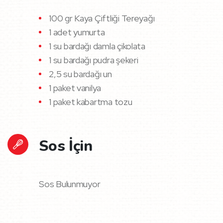
100 gr Kaya Çiftliği Tereyağı
1 adet yumurta
1 su bardağı damla çikolata
1 su bardağı pudra şekeri
2,5 su bardağı un
1 paket vanilya
1 paket kabartma tozu
Sos İçin
Sos Bulunmuyor