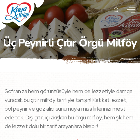
Üç Peynirli Çıtır Örgü Milföy
Sofranıza hem görüntüsüyle hem de lezzetiyle damga
vuracak bu çıtır milföy tarifiyle tanışın! Kat kat lezzet,
bol peynir ve göz alıcı sunumuyla misafirlerinizi mest
edecek. Dışı çıtır, içi akışkan bu örgü milföy, hem şık hem
de lezzet dolu bir tarif arayanlara birebir!