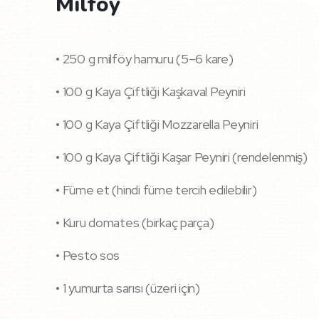
Milföy
• 250 g milföy hamuru (5–6 kare)
• 100 g Kaya Çiftliği Kaşkaval Peyniri
• 100 g Kaya Çiftliği Mozzarella Peyniri
• 100 g Kaya Çiftliği Kaşar Peyniri (rendelenmiş)
• Füme et (hindi füme tercih edilebilir)
• Kuru domates (birkaç parça)
• Pesto sos
• 1 yumurta sarısı (üzeri için)