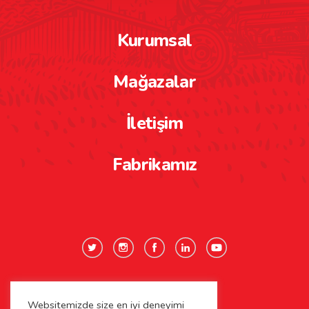
Kurumsal
Mağazalar
İletişim
Fabrikamız
Websitemizde size en iyi deneyimi