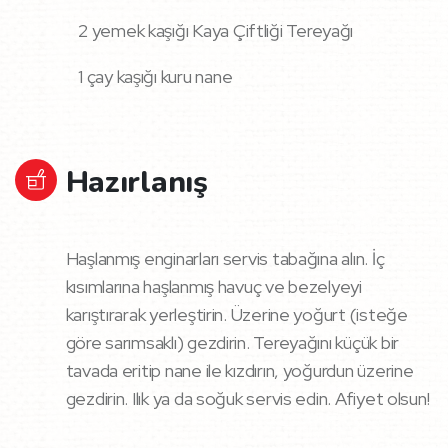
2 yemek kaşığı Kaya Çiftliği Tereyağı
1 çay kaşığı kuru nane
Hazırlanış
Haşlanmış enginarları servis tabağına alın. İç
kısımlarına haşlanmış havuç ve bezelyeyi
karıştırarak yerleştirin. Üzerine yoğurt (isteğe
göre sarımsaklı) gezdirin. Tereyağını küçük bir
tavada eritip nane ile kızdırın, yoğurdun üzerine
gezdirin. Ilık ya da soğuk servis edin. Afiyet olsun!