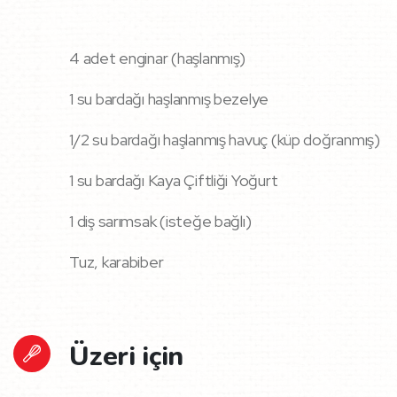
4 adet enginar (haşlanmış)
1 su bardağı haşlanmış bezelye
1/2 su bardağı haşlanmış havuç (küp doğranmış)
1 su bardağı Kaya Çiftliği Yoğurt
1 diş sarımsak (isteğe bağlı)
Tuz, karabiber
Üzeri için