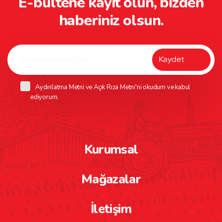
E-bültene kayıt olun, bizden
haberiniz olsun.
Aydınlatma Metni
ve
Açık Rıza Metni
'ni okudum ve kabul
ediyorum.
Kurumsal
Mağazalar
İletişim