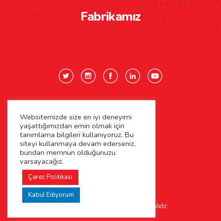
Fabrikamız
Websitemizde size en iyi deneyimi
Gizlilik Politikası
yaşattığımızdan emin olmak için
tanımlama bilgileri kullanıyoruz. Bu
Çerez Politikası
siteyi kullanmaya devam ederseniz,
bundan memnun olduğunuzu
varsayacağız.
Kişisel Verilerin Korunması
Çerez Politikası
Kabul Ediyorum
©2026 Kaya Çiftliği. Tüm Hakları Saklıdır.