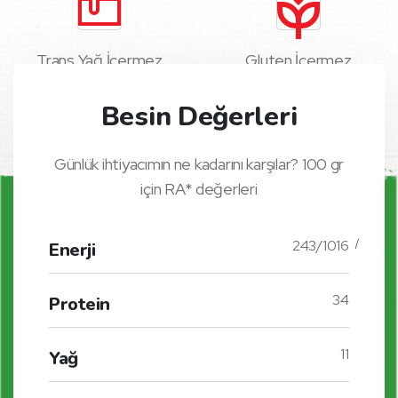
Trans Yağ İçermez
Gluten İçermez
Besin Değerleri
Günlük ihtiyacımın ne kadarını karşılar? 100 gr
için RA* değerleri
243/1016
Enerji
34
Protein
11
Yağ